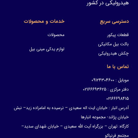
هیدرولیکی در کشور
دسترسی سریع
خدمات و محصولات
قطعات پیکور
محصولات
باکت بیل مکانیکی
لوازم یدکی مینی بیل
چکش هیدرولیکی
تماس با ما
موبایل : 09124304600
دفتر مرکزی : 02166693625
02166698415
آدرس انبار : خیابان ایت اله سعیدی – نرسیده به امامزاده زید– نبش
خیابان پژاند- مجموعه انبارها
کارگاه: تهران – بزرگراه آیت الله سعیدی – خیابان شهدای سدید–
مجتمع فرنیاکو