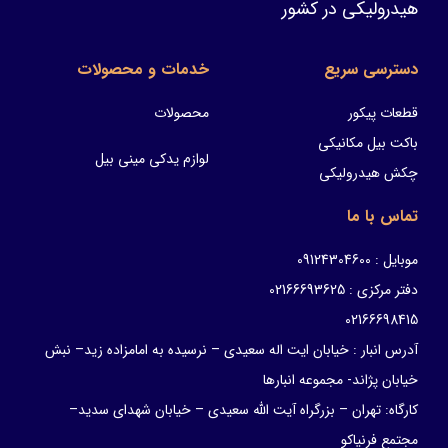
هیدرولیکی در کشور
دسترسی سریع
خدمات و محصولات
قطعات پیکور
محصولات
باکت بیل مکانیکی
لوازم یدکی مینی بیل
چکش هیدرولیکی
تماس با ما
موبایل : 09124304600
دفتر مرکزی : 02166693625
02166698415
آدرس انبار : خیابان ایت اله سعیدی – نرسیده به امامزاده زید– نبش
خیابان پژاند- مجموعه انبارها
کارگاه: تهران – بزرگراه آیت الله سعیدی – خیابان شهدای سدید–
مجتمع فرنیاکو