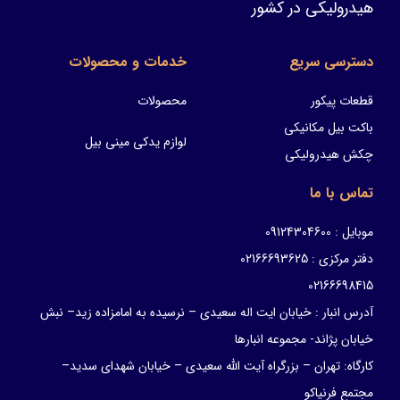
هیدرولیکی در کشور
دسترسی سریع
خدمات و محصولات
قطعات پیکور
محصولات
باکت بیل مکانیکی
لوازم یدکی مینی بیل
چکش هیدرولیکی
تماس با ما
موبایل : 09124304600
دفتر مرکزی : 02166693625
02166698415
آدرس انبار : خیابان ایت اله سعیدی – نرسیده به امامزاده زید– نبش
خیابان پژاند- مجموعه انبارها
کارگاه: تهران – بزرگراه آیت الله سعیدی – خیابان شهدای سدید–
مجتمع فرنیاکو