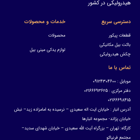
هیدرولیکی در کشور
دسترسی سریع
خدمات و محصولات
قطعات پیکور
محصولات
باکت بیل مکانیکی
لوازم یدکی مینی بیل
چکش هیدرولیکی
تماس با ما
موبایل : 09124304600
دفتر مرکزی : 02166693625
02166698415
آدرس انبار : خیابان ایت اله سعیدی – نرسیده به امامزاده زید– نبش
خیابان پژاند- مجموعه انبارها
کارگاه: تهران – بزرگراه آیت الله سعیدی – خیابان شهدای سدید–
مجتمع فرنیاکو