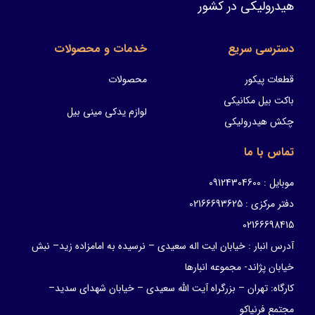
هیدرولیکی در کشور
دسترسی سریع
خدمات و محصولات
قطعات پیکور
محصولات
باکت بیل مکانیکی
لوازم یدکی مینی بیل
چکش هیدرولیکی
تماس با ما
موبایل : 09124304600
دفتر مرکزی : 02166693625
02166698415
آدرس انبار : خیابان ایت اله سعیدی – نرسیده به امامزاده زید– نبش
خیابان پژاند- مجموعه انبارها
کارگاه: تهران – بزرگراه آیت الله سعیدی – خیابان شهدای سدید–
مجتمع فرنیاکو