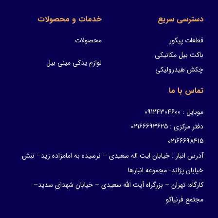
دسترسی سریع
خدمات و محصولات
قطعات پیکور
محصولات
باکت بیل مکانیکی
لوازم یدکی مینی بیل
چکش هیدرولیکی
تماس با ما
موبایل : 09124304600
دفتر مرکزی : 02166693625
02166698415
آدرس انبار : خیابان ایت اله سعیدی – نرسیده به امامزاده زید– نبش
خیابان پژاند- مجموعه انبارها
کارگاه: تهران – بزرگراه آیت الله سعیدی – خیابان شهدای سدید–
مجتمع فرنیاکو