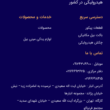
هیدرولیکی در کشور
دسترسی سریع
خدمات و محصولات
قطعات پیکور
محصولات
باکت بیل مکانیکی
لوازم یدکی مینی بیل
چکش هیدرولیکی
تماس با ما
موبایل : 09124304600
دفتر مرکزی : 02166693625
02166698415
آدرس انبار : خیابان ایت اله سعیدی – نرسیده به امامزاده زید– نبش
خیابان پژاند- مجموعه انبارها
کارگاه: تهران – بزرگراه آیت الله سعیدی – خیابان شهدای سدید–
مجتمع فرنیاکو