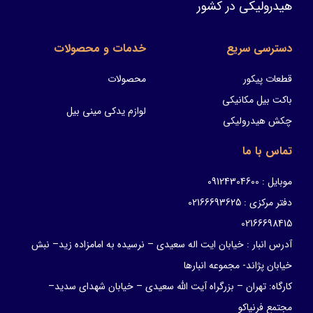
هیدرولیکی در کشور
دسترسی سریع
خدمات و محصولات
قطعات پیکور
محصولات
باکت بیل مکانیکی
لوازم یدکی مینی بیل
چکش هیدرولیکی
تماس با ما
موبایل : 09124304600
دفتر مرکزی : 02166693625
02166698415
آدرس انبار : خیابان ایت اله سعیدی – نرسیده به امامزاده زید– نبش
خیابان پژاند- مجموعه انبارها
کارگاه: تهران – بزرگراه آیت الله سعیدی – خیابان شهدای سدید–
مجتمع فرنیاکو