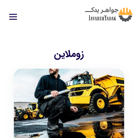
زوملاین