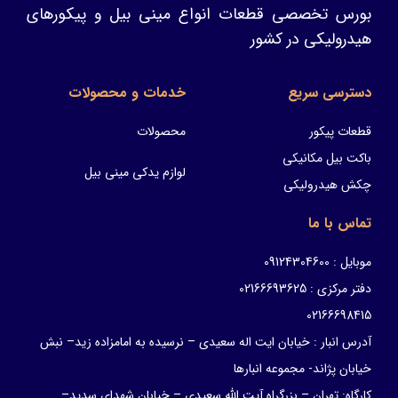
بورس تخصصی قطعات انواع مینی بیل و پیکورهای
هیدرولیکی در کشور
دسترسی سریع
خدمات و محصولات
قطعات پیکور
محصولات
باکت بیل مکانیکی
لوازم یدکی مینی بیل
چکش هیدرولیکی
تماس با ما
موبایل : 09124304600
دفتر مرکزی : 02166693625
02166698415
آدرس انبار : خیابان ایت اله سعیدی – نرسیده به امامزاده زید– نبش
خیابان پژاند- مجموعه انبارها
کارگاه: تهران – بزرگراه آیت الله سعیدی – خیابان شهدای سدید–