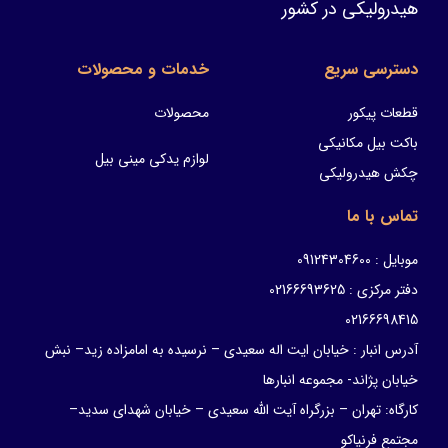
هیدرولیکی در کشور
دسترسی سریع
خدمات و محصولات
قطعات پیکور
محصولات
باکت بیل مکانیکی
لوازم یدکی مینی بیل
چکش هیدرولیکی
تماس با ما
موبایل : 09124304600
دفتر مرکزی : 02166693625
02166698415
آدرس انبار : خیابان ایت اله سعیدی – نرسیده به امامزاده زید– نبش
خیابان پژاند- مجموعه انبارها
کارگاه: تهران – بزرگراه آیت الله سعیدی – خیابان شهدای سدید–
مجتمع فرنیاکو