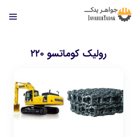
روليك كوماتسو ٢٢٠