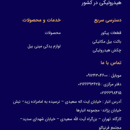
هیدرولیکی در کشور
دسترسی سریع
خدمات و محصولات
قطعات پیکور
محصولات
باکت بیل مکانیکی
لوازم یدکی مینی بیل
چکش هیدرولیکی
تماس با ما
موبایل : 09124304600
دفتر مرکزی : 02166693625
02166698415
آدرس انبار : خیابان ایت اله سعیدی – نرسیده به امامزاده زید– نبش
خیابان پژاند- مجموعه انبارها
کارگاه: تهران – بزرگراه آیت الله سعیدی – خیابان شهدای سدید–
مجتمع فرنیاکو