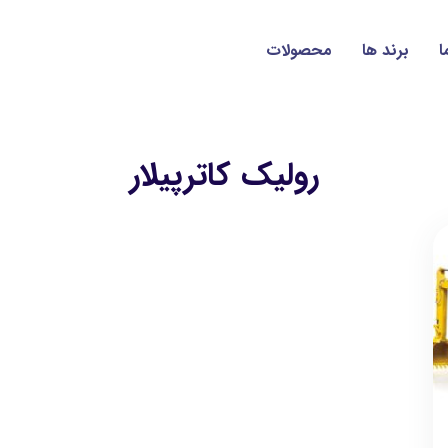
ا
برند ها
محصولات
روليك كاترپيلار