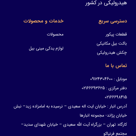
هیدرولیکی در کشور
دسترسی سریع
خدمات و محصولات
قطعات پیکور
محصولات
باکت بیل مکانیکی
لوازم یدکی مینی بیل
چکش هیدرولیکی
تماس با ما
موبایل : 09124304600
دفتر مرکزی : 02166693625
02166698415
آدرس انبار : خیابان ایت اله سعیدی – نرسیده به امامزاده زید– نبش
خیابان پژاند- مجموعه انبارها
کارگاه: تهران – بزرگراه آیت الله سعیدی – خیابان شهدای سدید–
مجتمع فرنیاکو