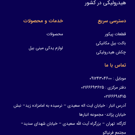
هیدرولیکی در کشور
دسترسی سریع
خدمات و محصولات
قطعات پیکور
محصولات
باکت بیل مکانیکی
لوازم یدکی مینی بیل
چکش هیدرولیکی
تماس با ما
موبایل : 09124304600
دفتر مرکزی : 02166693625
02166698415
آدرس انبار : خیابان ایت اله سعیدی – نرسیده به امامزاده زید– نبش
خیابان پژاند- مجموعه انبارها
کارگاه: تهران – بزرگراه آیت الله سعیدی – خیابان شهدای سدید–
مجتمع فرنیاکو