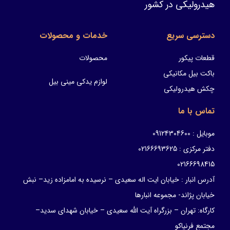
هیدرولیکی در کشور
دسترسی سریع
خدمات و محصولات
قطعات پیکور
محصولات
باکت بیل مکانیکی
لوازم یدکی مینی بیل
چکش هیدرولیکی
تماس با ما
موبایل : 09124304600
دفتر مرکزی : 02166693625
02166698415
آدرس انبار : خیابان ایت اله سعیدی – نرسیده به امامزاده زید– نبش
خیابان پژاند- مجموعه انبارها
کارگاه: تهران – بزرگراه آیت الله سعیدی – خیابان شهدای سدید–
مجتمع فرنیاکو