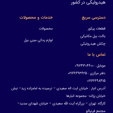
هیدرولیکی در کشور
دسترسی سریع
خدمات و محصولات
قطعات پیکور
محصولات
باکت بیل مکانیکی
لوازم یدکی مینی بیل
چکش هیدرولیکی
تماس با ما
موبایل : 09124304600
دفتر مرکزی : 02166693625
02166698415
آدرس انبار : خیابان ایت اله سعیدی – نرسیده به امامزاده زید– نبش
خیابان پژاند- مجموعه انبارها
کارگاه: تهران – بزرگراه آیت الله سعیدی – خیابان شهدای سدید–
مجتمع فرنیاکو