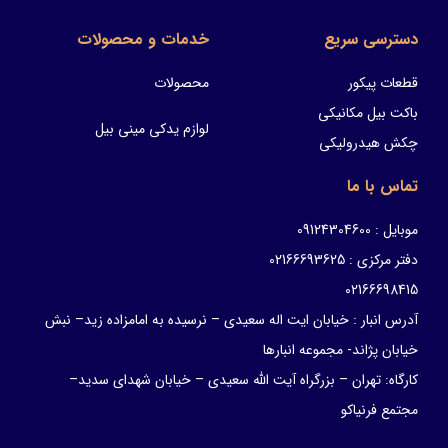
دسترسی سریع
خدمات و محصولات
قطعات پیکور
محصولات
باکت بیل مکانیکی
لوازم یدکی مینی بیل
چکش هیدرولیکی
تماس با ما
موبایل : 09124304600
دفتر مرکزی : 02166693625
02166698415
آدرس انبار : خیابان ایت اله سعیدی – نرسیده به امامزاده زید– نبش
خیابان پژاند- مجموعه انبارها
کارگاه: تهران – بزرگراه آیت الله سعیدی – خیابان شهدای سدید–
مجتمع فرنیاکو