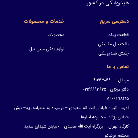
هیدرولیکی در کشور
دسترسی سریع
خدمات و محصولات
قطعات پیکور
محصولات
باکت بیل مکانیکی
لوازم یدکی مینی بیل
چکش هیدرولیکی
تماس با ما
موبایل : 09124304600
دفتر مرکزی : 02166693625
02166698415
آدرس انبار : خیابان ایت اله سعیدی – نرسیده به امامزاده زید– نبش
خیابان پژاند- مجموعه انبارها
کارگاه: تهران – بزرگراه آیت الله سعیدی – خیابان شهدای سدید–
مجتمع فرنیاکو