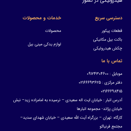
هیدرولیکی در کشور
دسترسی سریع
خدمات و محصولات
قطعات پیکور
محصولات
باکت بیل مکانیکی
لوازم یدکی مینی بیل
چکش هیدرولیکی
تماس با ما
موبایل : 09124304600
دفتر مرکزی : 02166693625
02166698415
آدرس انبار : خیابان ایت اله سعیدی – نرسیده به امامزاده زید– نبش
خیابان پژاند- مجموعه انبارها
کارگاه: تهران – بزرگراه آیت الله سعیدی – خیابان شهدای سدید–
مجتمع فرنیاکو