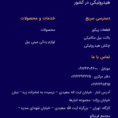
هیدرولیکی در کشور
دسترسی سریع
خدمات و محصولات
قطعات پیکور
محصولات
باکت بیل مکانیکی
لوازم یدکی مینی بیل
چکش هیدرولیکی
تماس با ما
موبایل : 09124304600
دفتر مرکزی : 02166693625
02166698415
آدرس انبار : خیابان ایت اله سعیدی – نرسیده به امامزاده زید– نبش
خیابان پژاند- مجموعه انبارها
کارگاه: تهران – بزرگراه آیت الله سعیدی – خیابان شهدای سدید–
مجتمع فرنیاکو