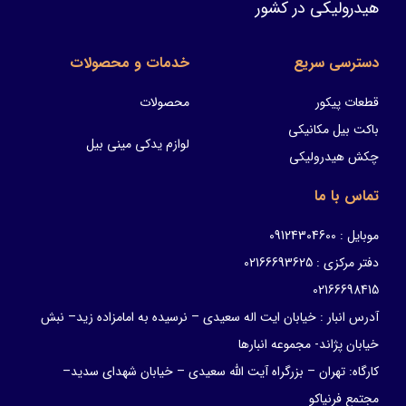
هیدرولیکی در کشور
دسترسی سریع
خدمات و محصولات
قطعات پیکور
محصولات
باکت بیل مکانیکی
لوازم یدکی مینی بیل
چکش هیدرولیکی
تماس با ما
موبایل : 09124304600
دفتر مرکزی : 02166693625
02166698415
آدرس انبار : خیابان ایت اله سعیدی – نرسیده به امامزاده زید– نبش
خیابان پژاند- مجموعه انبارها
کارگاه: تهران – بزرگراه آیت الله سعیدی – خیابان شهدای سدید–
مجتمع فرنیاکو