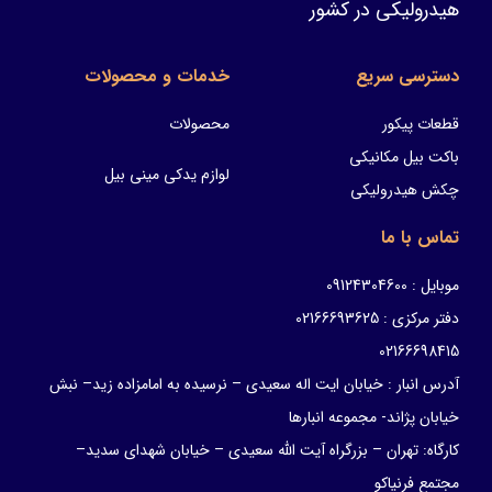
هیدرولیکی در کشور
دسترسی سریع
خدمات و محصولات
قطعات پیکور
محصولات
باکت بیل مکانیکی
لوازم یدکی مینی بیل
چکش هیدرولیکی
تماس با ما
موبایل : 09124304600
دفتر مرکزی : 02166693625
02166698415
آدرس انبار : خیابان ایت اله سعیدی – نرسیده به امامزاده زید– نبش
خیابان پژاند- مجموعه انبارها
کارگاه: تهران – بزرگراه آیت الله سعیدی – خیابان شهدای سدید–
مجتمع فرنیاکو