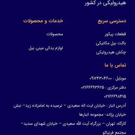
هیدرولیکی در کشور
دسترسی سریع
خدمات و محصولات
قطعات پیکور
محصولات
باکت بیل مکانیکی
لوازم یدکی مینی بیل
چکش هیدرولیکی
تماس با ما
موبایل : 09124304600
دفتر مرکزی : 02166693625
02166698415
آدرس انبار : خیابان ایت اله سعیدی – نرسیده به امامزاده زید– نبش
خیابان پژاند- مجموعه انبارها
کارگاه: تهران – بزرگراه آیت الله سعیدی – خیابان شهدای سدید–
مجتمع فرنیاکو