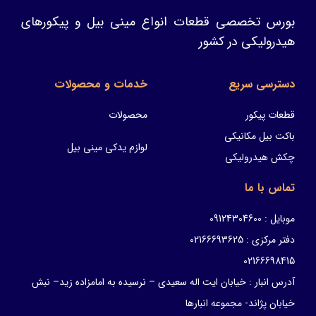
بورس تخصصی قطعات انواع مینی بیل و پیکورهای
هیدرولیکی در کشور
دسترسی سریع
خدمات و محصولات
قطعات پیکور
محصولات
باکت بیل مکانیکی
لوازم یدکی مینی بیل
چکش هیدرولیکی
تماس با ما
موبایل : 09124304600
دفتر مرکزی : 02166693625
02166698415
آدرس انبار : خیابان ایت اله سعیدی – نرسیده به امامزاده زید– نبش
خیابان پژاند- مجموعه انبارها