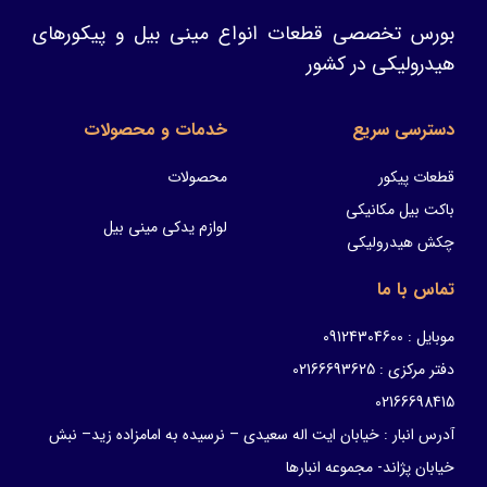
بورس تخصصی قطعات انواع مینی بیل و پیکورهای
هیدرولیکی در کشور
دسترسی سریع
خدمات و محصولات
قطعات پیکور
محصولات
باکت بیل مکانیکی
لوازم یدکی مینی بیل
چکش هیدرولیکی
تماس با ما
موبایل : 09124304600
دفتر مرکزی : 02166693625
02166698415
آدرس انبار : خیابان ایت اله سعیدی – نرسیده به امامزاده زید– نبش
خیابان پژاند- مجموعه انبارها