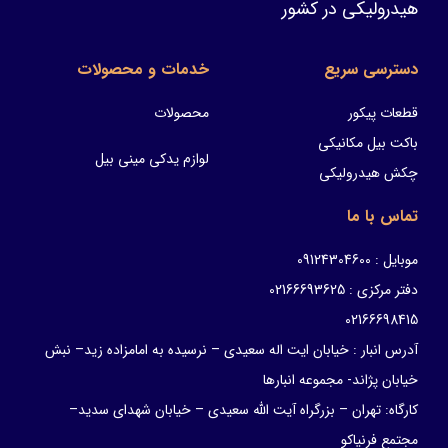
هیدرولیکی در کشور
دسترسی سریع
خدمات و محصولات
قطعات پیکور
محصولات
باکت بیل مکانیکی
لوازم یدکی مینی بیل
چکش هیدرولیکی
تماس با ما
موبایل : 09124304600
دفتر مرکزی : 02166693625
02166698415
آدرس انبار : خیابان ایت اله سعیدی – نرسیده به امامزاده زید– نبش
خیابان پژاند- مجموعه انبارها
کارگاه: تهران – بزرگراه آیت الله سعیدی – خیابان شهدای سدید–
مجتمع فرنیاکو