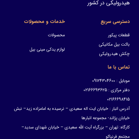
هیدرولیکی در کشور
دسترسی سریع
خدمات و محصولات
قطعات پیکور
محصولات
باکت بیل مکانیکی
لوازم یدکی مینی بیل
چکش هیدرولیکی
تماس با ما
موبایل : 09124304600
دفتر مرکزی : 02166693625
02166698415
آدرس انبار : خیابان ایت اله سعیدی – نرسیده به امامزاده زید– نبش
خیابان پژاند- مجموعه انبارها
کارگاه: تهران – بزرگراه آیت الله سعیدی – خیابان شهدای سدید–
مجتمع فرنیاکو