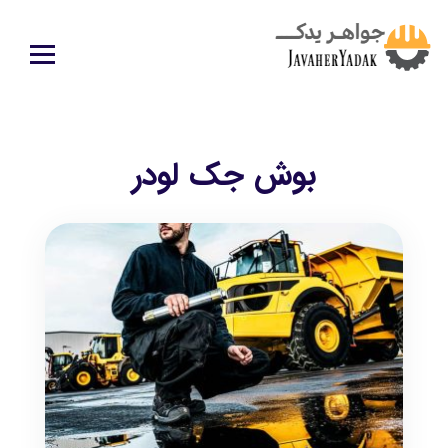
بوش جک لودر