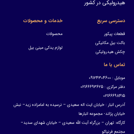
هیدرولیکی در کشور
دسترسی سریع
خدمات و محصولات
قطعات پیکور
محصولات
باکت بیل مکانیکی
لوازم یدکی مینی بیل
چکش هیدرولیکی
تماس با ما
موبایل : 09124304600
دفتر مرکزی : 02166693625
02166698415
آدرس انبار : خیابان ایت اله سعیدی – نرسیده به امامزاده زید– نبش
خیابان پژاند- مجموعه انبارها
کارگاه: تهران – بزرگراه آیت الله سعیدی – خیابان شهدای سدید–
مجتمع فرنیاکو