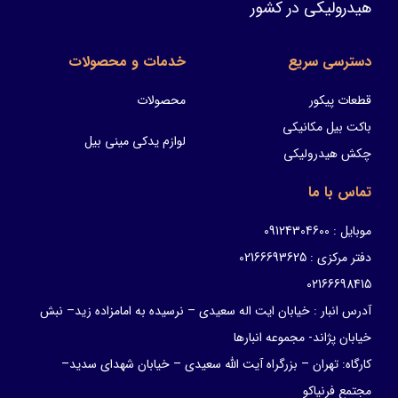
هیدرولیکی در کشور
دسترسی سریع
خدمات و محصولات
قطعات پیکور
محصولات
باکت بیل مکانیکی
لوازم یدکی مینی بیل
چکش هیدرولیکی
تماس با ما
موبایل : 09124304600
دفتر مرکزی : 02166693625
02166698415
آدرس انبار : خیابان ایت اله سعیدی – نرسیده به امامزاده زید– نبش
خیابان پژاند- مجموعه انبارها
کارگاه: تهران – بزرگراه آیت الله سعیدی – خیابان شهدای سدید–
مجتمع فرنیاکو