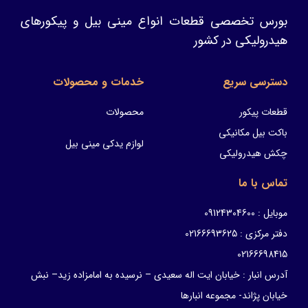
بورس تخصصی قطعات انواع مینی بیل و پیکورهای
هیدرولیکی در کشور
دسترسی سریع
خدمات و محصولات
قطعات پیکور
محصولات
باکت بیل مکانیکی
لوازم یدکی مینی بیل
چکش هیدرولیکی
تماس با ما
موبایل : 09124304600
دفتر مرکزی : 02166693625
02166698415
آدرس انبار : خیابان ایت اله سعیدی – نرسیده به امامزاده زید– نبش
خیابان پژاند- مجموعه انبارها