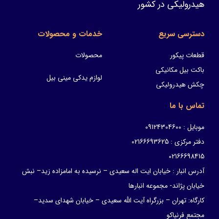
هیدرولیکی در کشور
دسترسی سریع
خدمات و محصولات
قطعات پیکور
محصولات
باکت بیل مکانیکی
لوازم یدکی مینی بیل
چکش هیدرولیکی
تماس با ما
موبایل : 09124304600
دفتر مرکزی : 02166693625
02166698415
آدرس انبار : خیابان ایت اله سعیدی – نرسیده به امامزاده زید– نبش
خیابان پژاند- مجموعه انبارها
کارگاه: تهران – بزرگراه آیت الله سعیدی – خیابان شهدای سدید–
مجتمع فرنیاکو