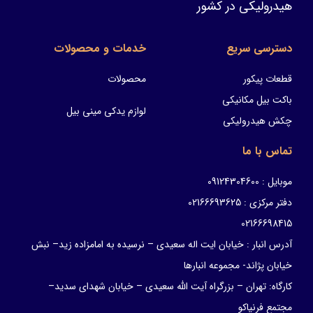
هیدرولیکی در کشور
دسترسی سریع
خدمات و محصولات
قطعات پیکور
محصولات
باکت بیل مکانیکی
لوازم یدکی مینی بیل
چکش هیدرولیکی
تماس با ما
موبایل : 09124304600
دفتر مرکزی : 02166693625
02166698415
آدرس انبار : خیابان ایت اله سعیدی – نرسیده به امامزاده زید– نبش
خیابان پژاند- مجموعه انبارها
کارگاه: تهران – بزرگراه آیت الله سعیدی – خیابان شهدای سدید–
مجتمع فرنیاکو