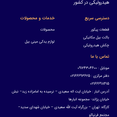
هیدرولیکی در کشور
دسترسی سریع
خدمات و محصولات
قطعات پیکور
محصولات
باکت بیل مکانیکی
لوازم یدکی مینی بیل
چکش هیدرولیکی
تماس با ما
موبایل : 09124304600
دفتر مرکزی : 02166693625
02166698415
آدرس انبار : خیابان ایت اله سعیدی – نرسیده به امامزاده زید– نبش
خیابان پژاند- مجموعه انبارها
کارگاه: تهران – بزرگراه آیت الله سعیدی – خیابان شهدای سدید–
مجتمع فرنیاکو