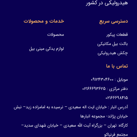
هیدرولیکی در کشور
دسترسی سریع
خدمات و محصولات
قطعات پیکور
محصولات
باکت بیل مکانیکی
لوازم یدکی مینی بیل
چکش هیدرولیکی
تماس با ما
موبایل : 09124304600
دفتر مرکزی : 02166693625
02166698415
آدرس انبار : خیابان ایت اله سعیدی – نرسیده به امامزاده زید– نبش
خیابان پژاند- مجموعه انبارها
کارگاه: تهران – بزرگراه آیت الله سعیدی – خیابان شهدای سدید–
مجتمع فرنیاکو