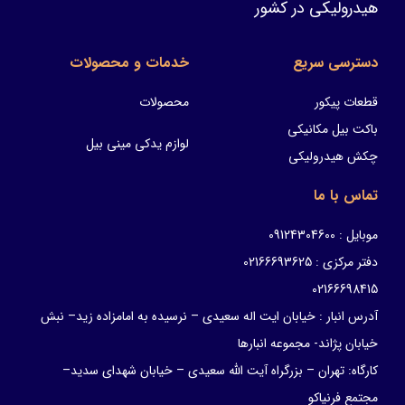
هیدرولیکی در کشور
دسترسی سریع
خدمات و محصولات
قطعات پیکور
محصولات
باکت بیل مکانیکی
لوازم یدکی مینی بیل
چکش هیدرولیکی
تماس با ما
موبایل : 09124304600
دفتر مرکزی : 02166693625
02166698415
آدرس انبار : خیابان ایت اله سعیدی – نرسیده به امامزاده زید– نبش
خیابان پژاند- مجموعه انبارها
کارگاه: تهران – بزرگراه آیت الله سعیدی – خیابان شهدای سدید–
مجتمع فرنیاکو