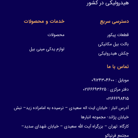
هیدرولیکی در کشور
دسترسی سریع
خدمات و محصولات
قطعات پیکور
محصولات
باکت بیل مکانیکی
لوازم یدکی مینی بیل
چکش هیدرولیکی
تماس با ما
موبایل : 09124304600
دفتر مرکزی : 02166693625
02166698415
آدرس انبار : خیابان ایت اله سعیدی – نرسیده به امامزاده زید– نبش
خیابان پژاند- مجموعه انبارها
کارگاه: تهران – بزرگراه آیت الله سعیدی – خیابان شهدای سدید–
مجتمع فرنیاکو