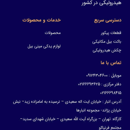
هیدرولیکی در کشور
دسترسی سریع
خدمات و محصولات
قطعات پیکور
محصولات
باکت بیل مکانیکی
لوازم یدکی مینی بیل
چکش هیدرولیکی
تماس با ما
موبایل : 09124304600
دفتر مرکزی : 02166693625
02166698415
آدرس انبار : خیابان ایت اله سعیدی – نرسیده به امامزاده زید– نبش
خیابان پژاند- مجموعه انبارها
کارگاه: تهران – بزرگراه آیت الله سعیدی – خیابان شهدای سدید–
مجتمع فرنیاکو