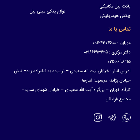
باکت بیل مکانیکی
لوازم یدکی مینی بیل
چکش هیدرولیکی
تماس با ما
موبایل : 09124304600
دفتر مرکزی : 02166693625
02166698415
آدرس انبار : خیابان ایت اله سعیدی – نرسیده به امامزاده زید– نبش
خیابان پژاند- مجموعه انبارها
کارگاه: تهران – بزرگراه آیت الله سعیدی – خیابان شهدای سدید–
مجتمع فرنیاکو