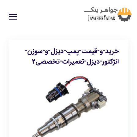
خرید-و-قیمت-پمپ-دیزل-و-سوزن-
انژکتور-دیزل-تعمیرات-تخصصی2