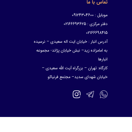
تماس با ما
موبایل : 09124304600
دفتر مرکزی : 02166693625
02166698415
آدرس انبار : خیابان ایت اله سعیدی – نرسیده
به امامزاده زید– نبش خیابان پژاند- مجموعه
انبارها
کارگاه: تهران – بزرگراه آیت الله سعیدی –
خیابان شهدای سدید– مجتمع فرنیاکو