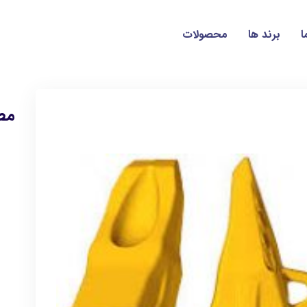
ا
برند ها
محصولات
مط