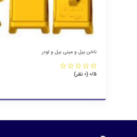
ناخن بیل و مینی بیل و لودر
‫0/5
‫(0 نظر)