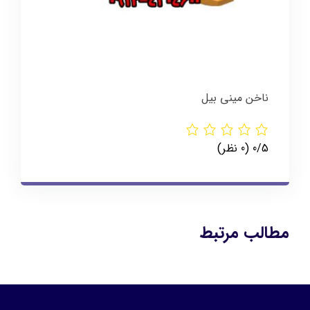
ناخن مینی بیل
‫0/5
‫(0 نظر)
مطالب مرتبط