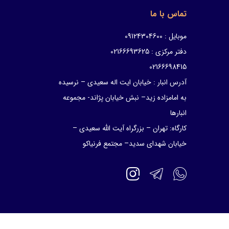
تماس با ما
موبایل : 09124304600
دفتر مرکزی : 02166693625
02166698415
آدرس انبار : خیابان ایت اله سعیدی – نرسیده
به امامزاده زید– نبش خیابان پژاند- مجموعه
انبارها
کارگاه: تهران – بزرگراه آیت الله سعیدی –
خیابان شهدای سدید– مجتمع فرنیاکو