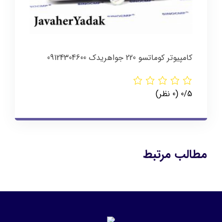
کامپیوتر کوماتسو 220 جواهریدک 09124304600
‫0/5
‫(0 نظر)
مطالب مرتبط