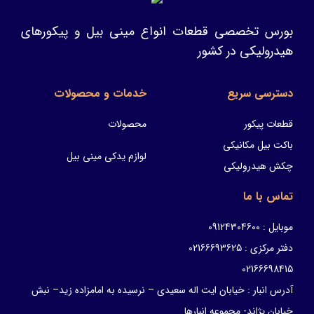
بورس تخصصی قطعات انواع مینی بیل و پیکورهای
هیدرولیکی در کشور
دسترسی سریع
خدمات و محصولات
قطعات پیکور
محصولات
باکت بیل مکانیکی
لوازم یدکی مینی بیل
چکش هیدرولیکی
تماس با ما
موبایل : 09124304600
دفتر مرکزی : 02166693625
02166698415
آدرس انبار : خیابان ایت اله سعیدی – نرسیده به امامزاده زید– نبش
خیابان پژاند- مجموعه انبارها