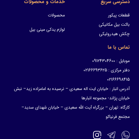
دسترسی سریع
خدمات و محصولات
قطعات پیکور
محصولات
باکت بیل مکانیکی
لوازم یدکی مینی بیل
چکش هیدرولیکی
تماس با ما
موبایل : 09124304600
دفتر مرکزی : 02166693625
02166698415
آدرس انبار : خیابان ایت اله سعیدی – نرسیده به امامزاده زید– نبش
خیابان پژاند- مجموعه انبارها
کارگاه: تهران – بزرگراه آیت الله سعیدی – خیابان شهدای سدید–
مجتمع فرنیاکو