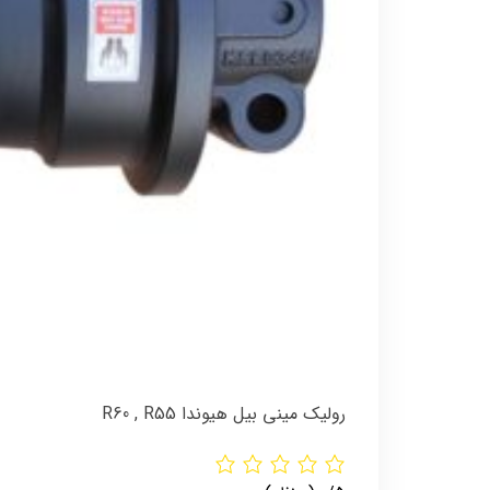
رولیک مینی بیل هیوندا R60 , R55