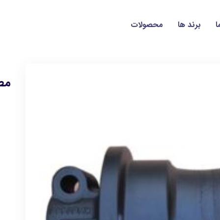
ا
برند ها
محصولات
مط