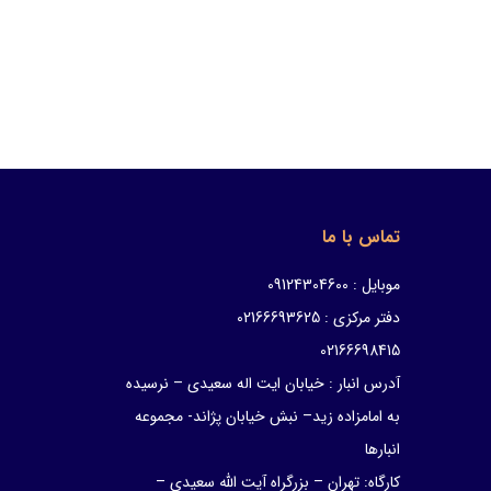
تماس با ما
موبایل : 09124304600
دفتر مرکزی : 02166693625
02166698415
آدرس انبار : خیابان ایت اله سعیدی – نرسیده
به امامزاده زید– نبش خیابان پژاند- مجموعه
انبارها
کارگاه: تهران – بزرگراه آیت الله سعیدی –