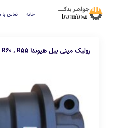
خانه
تماس با م
رولیک مینی بیل هیوندا R60 , R55