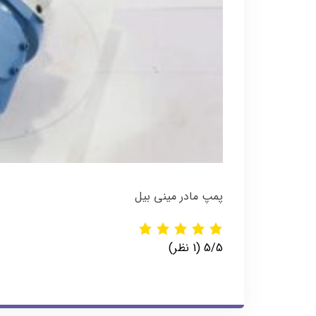
پمپ مادر مینی بیل
‫5/5
‫(1 نظر)