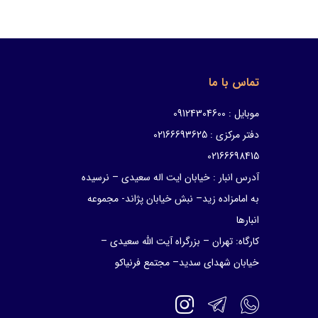
تماس با ما
موبایل : 09124304600
دفتر مرکزی : 02166693625
02166698415
آدرس انبار : خیابان ایت اله سعیدی – نرسیده
به امامزاده زید– نبش خیابان پژاند- مجموعه
انبارها
کارگاه: تهران – بزرگراه آیت الله سعیدی –
خیابان شهدای سدید– مجتمع فرنیاکو