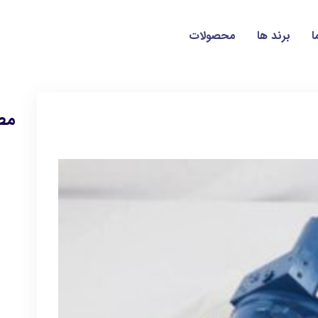
ا
برند ها
محصولات
مط