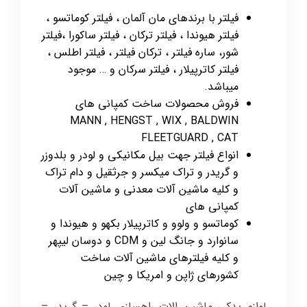
فیلتر با برندهای مان آلمان ، فیلتر کوماتسو ،
فیلتر هیوندا ، فیلتر ترکان ، فیلتر ساکورا ،فیلتر
شور، ساره فیلتر ، ترکان فیلتر ، فیلتر اطلس ،
فیلتر کاترپیلار ، فیلتر سرکان و … موجود
میباشد.
فروش محصولات ساخت کمپانی های
MANN , HENGST , WIX , BALDWIN
FLEETGUARD , CAT
انواع فیلتر جهت بیل مکانیکی و لودر و بلدوزر
و گریدر و تراک میکسر و جرثقیل و دام تراک
و کلیه ماشین آلات معدنی و ماشین آلات
کمپانی های
کوماتسو و ولوو و کاترپیلار بکهو و هیوندا و
سانوارد و جانگ لین و CDM و دوسان لیپهر
و کلیه فیلترهای ماشین آلات ساخت
کشورهای ژاپن و امریکا و چین
لوازم یدکی ماشین الات راهسازی لودر – گریدر –