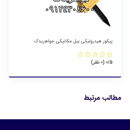
پیکور هیدرولیکی بیل مکانیکی جواهریدک
‫0/5
‫(0 نظر)
مطالب مرتبط