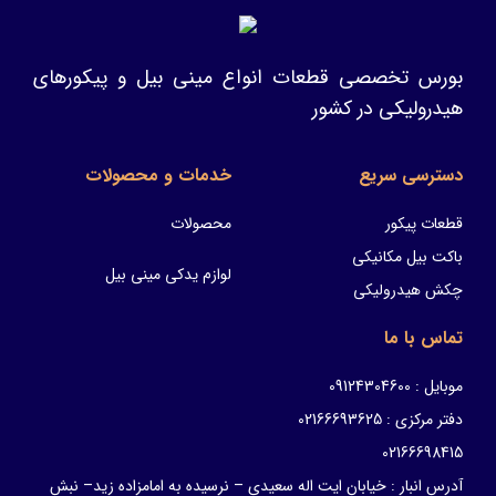
بورس تخصصی قطعات انواع مینی بیل و پیکورهای
هیدرولیکی در کشور
دسترسی سریع
خدمات و محصولات
قطعات پیکور
محصولات
باکت بیل مکانیکی
لوازم یدکی مینی بیل
چکش هیدرولیکی
تماس با ما
موبایل : 09124304600
دفتر مرکزی : 02166693625
02166698415
آدرس انبار : خیابان ایت اله سعیدی – نرسیده به امامزاده زید– نبش