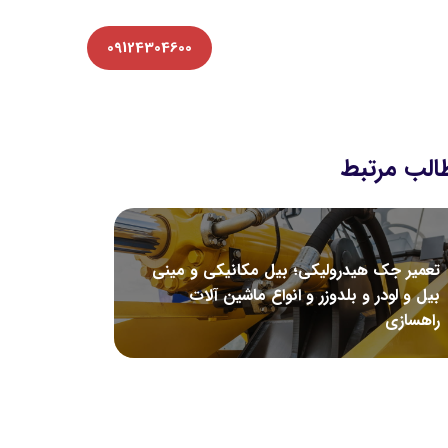
09124304600
الب مرتبط
تعمیر جک هیدرولیکی؛ بیل مکانیکی و مینی
بیل و لودر و بلدوزر و انواع ماشین آلات
راهسازی