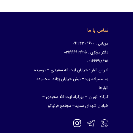
تماس با ما
موبایل : 09124304600
دفتر مرکزی : 02166693625
02166698415
آدرس انبار : خیابان ایت اله سعیدی – نرسیده
به امامزاده زید– نبش خیابان پژاند- مجموعه
انبارها
کارگاه: تهران – بزرگراه آیت الله سعیدی –
خیابان شهدای سدید– مجتمع فرنیاکو