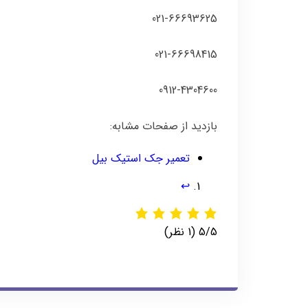
021-66693625
021-66698415
0912-4304600
بازدید از صفحات مشابه:
تعمیر جک استیک بیل
↩︎
‫5/5
‫(1 نظر)