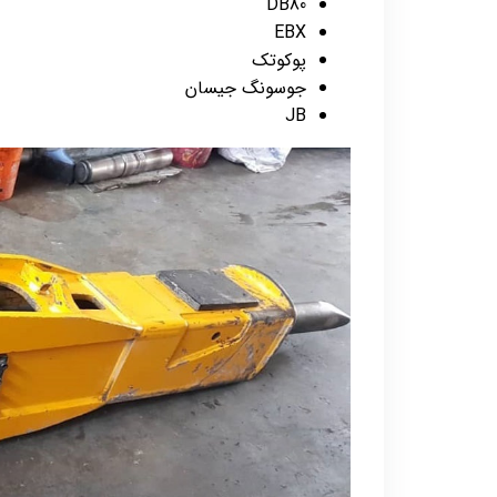
DB80
EBX
پوکوتک
جوسونگ جیسان
JB